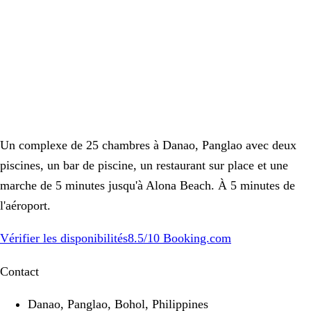
besoin d'aide pour la logistique d'arrivée ou une demande
particulière.
8.5/10 on Booking.com · also on Agoda and Google Maps
Vérifier les disponibilités
Contacter le complexe
Un complexe de 25 chambres à Danao, Panglao avec deux
piscines, un bar de piscine, un restaurant sur place et une
marche de 5 minutes jusqu'à Alona Beach. À 5 minutes de
l'aéroport.
Vérifier les disponibilités
8.5
/10
Booking.com
Contact
Danao, Panglao, Bohol, Philippines